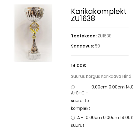
Karikakomplekt
ZU1638
Tootekood:
ZU1638
Saadavus:
50
14.00€
Suurus
Kõrgus
Karikaava
Hind
0.00cm
0.00cm
14.
A+B+C -
suuruste
komplekt
A -
0.00cm
0.00cm
14.00
suurus