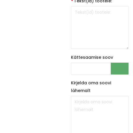
Tekst(id) tootele:
Kättesaamise soov
Kirjelda oma soovi
lähemalt