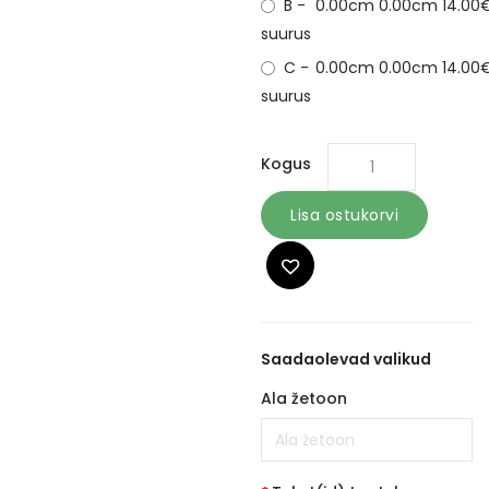
B -
0.00cm
0.00cm
14.00
suurus
C -
0.00cm
0.00cm
14.00
suurus
Kogus
Lisa ostukorvi
Saadaolevad valikud
Ala žetoon